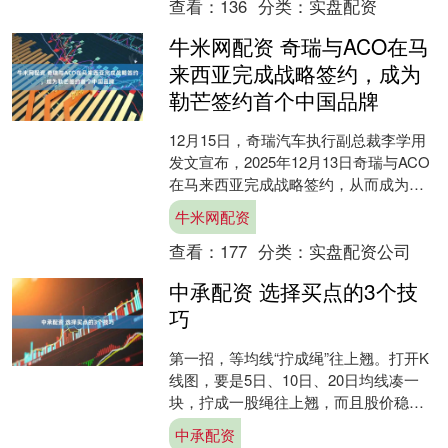
查看：
136
分类：
实盘配资
牛米网配资 奇瑞与ACO在马
来西亚完成战略签约，成为
勒芒签约首个中国品牌
12月15日，奇瑞汽车执行副总裁李学用
发文宣布，2025年12月13日奇瑞与ACO
在马来西亚完成战略签约，从而成为勒
芒签约的首个中国品牌。 李学用表示，
牛米网配资
星途将承....
查看：
177
分类：
实盘配资公司
中承配资 选择买点的3个技
巧
第一招，等均线“拧成绳”往上翘。打开K
线图，要是5日、10日、20日均线凑一
块，拧成一股绳往上翘，而且股价稳稳
站在均线上，这就是绝佳买点！说明上
中承配资
涨趋势稳了，进场....