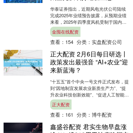
华泰证券指出，近期风电光伏公司陆续
完成2025年业绩预告披露，从预期业绩
来看，2025年四季度风机受制于国内低
价陆风项目集中交付，盈利能力或有所
金囤在线配资
承压，光伏企业亏....
查看：
154
分类：
实盘配资公司
正大配资 2月6日每日研选丨
政策发出最强音 “AI+农业”迎
来新蓝海？
“十五五”首个中央一号文件正式发布，提
到“因地制宜发展农业新质生产力”、“提
升农业科技创新效能”、“促进人工智能与
农业发展相结合”等。乘上AI东风，农业
正大配资
股配置机....
查看：
161
分类：
博牛配资
鑫盛谷配资 君实生物早盘涨