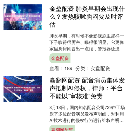
金垒配资 肺炎早期会出现什
么？发热咳嗽胸闷要及时评
估
肺炎早期，有时候不像影视剧里那样一
下子咳得很厉害、喘得很明显。它更像
家里厨房刚冒出一点烟，警报器还没大
响，但空气里已经有点不对劲了。 不少
金垒配资
人一开始会以为只是着凉....
查看：
189
分类：
实盘配资
赢翻网配资 配音演员集体发
声抵制AI侵权，律师：平台
不能以“审核难”免责
3月13日，国内知名配音公司729声工场
旗下多位配音演员发布声明函，对利用
AI技术进行的侵权行为进行维权声明，
表示已经对已发生情况留存证据，正在
赢翻网配资