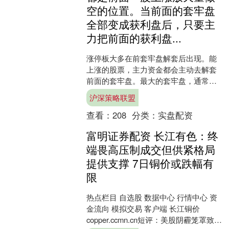
空的位置。当前面的套牢盘
全部变成获利盘后，只要主
力把前面的获利盘...
涨停板大多在前套牢盘解套后出现。能
上涨的股票，主力资金都会主动去解套
前面的套牢盘。最大的套牢盘，通常都
是前面一波上涨放天量做空的位置。当
沪深策略联盟
前面的套牢盘全部变成获利....
查看：
208
分类：
实盘配资
富明证券配资 长江有色：终
端畏高压制成交但供紧格局
提供支撑 7日铜价或跌幅有
限
热点栏目 自选股 数据中心 行情中心 资
金流向 模拟交易 客户端 长江铜价
copper.ccmn.cn短评：美股阴霾笼罩致资