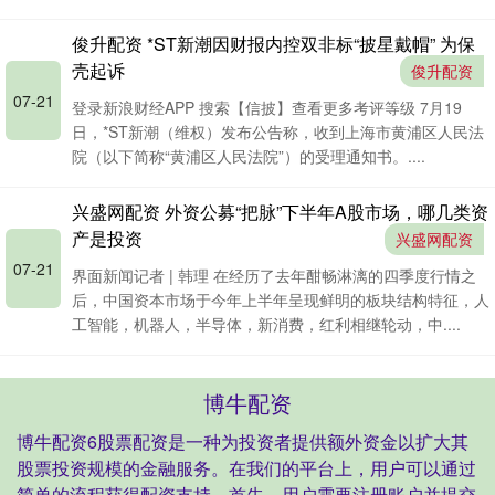
俊升配资 *ST新潮因财报内控双非标“披星戴帽” 为保
壳起诉
俊升配资
07-21
登录新浪财经APP 搜索【信披】查看更多考评等级 7月19
日，*ST新潮（维权）发布公告称，收到上海市黄浦区人民法
院（以下简称“黄浦区人民法院”）的受理通知书。....
兴盛网配资 外资公募“把脉”下半年A股市场，哪几类资
产是投资
兴盛网配资
07-21
界面新闻记者 | 韩理 在经历了去年酣畅淋漓的四季度行情之
后，中国资本市场于今年上半年呈现鲜明的板块结构特征，人
工智能，机器人，半导体，新消费，红利相继轮动，中....
博牛配资
博牛配资6股票配资是一种为投资者提供额外资金以扩大其
股票投资规模的金融服务。在我们的平台上，用户可以通过
简单的流程获得配资支持。首先，用户需要注册账户并提交