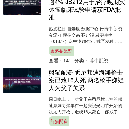
逾4% JS212用于治疗晚期实
体瘤临床试验申请获FDA批
准
热点栏目 自选股 数据中心 行情中心 资
金流向 模拟交易 客户端 君实生物
（01877）盘中涨超4%，截至发稿，股
价上涨3.75%，报24.90港元，成交额
鑫盛谷配资
50....
查看：
141
分类：
博牛配资
熊猫配资 悉尼邦迪海滩枪击
案已致16人死 两名枪手嫌疑
人为父子关系
周日晚上，一对父子在悉尼标志性的邦
迪海滩向聚集在一起庆祝光明节开始的
犹太人开枪，造成16人死亡，酿成了澳
大利亚史上最致命的恐怖袭击事件。 新
熊猫配资
南威尔士州警察局长M....