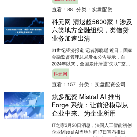
对持续违规者采取....
查看：
88
分类：
实盘配资
科元网 清退超5600家！涉及
六类地方金融组织，类信贷
业务加速出清
21世纪经济报道 记者郭聪聪 近日，国家
金融监督管理总局发布公告显示，自
2024年以来，全国累计清退“失联”“空
壳”及严重违规经营的六类地方金融组织
科元网
超过5600....
查看：
157
分类：
实盘配资公司
炫多配资 Mistral AI 推出
Forge 系统：让前沿模型从
企业中来、为企业所用
IT之家3月20日消息，法国人工智能初创
企业Mistral AI当地时间17日宣布推出