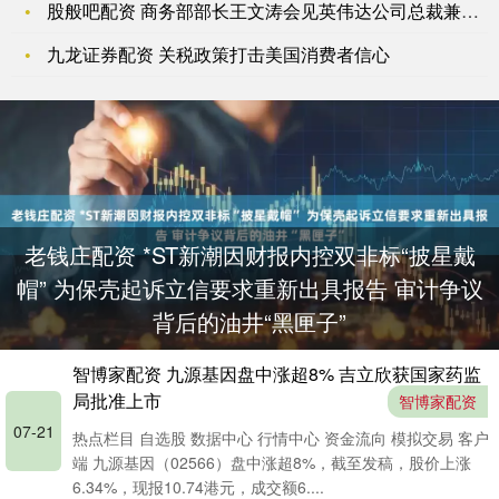
股般吧配资 商务部部长王文涛会见英伟达公司总裁兼首席执行官黄
九龙证券配资 关税政策打击美国消费者信心
老钱庄配资 *ST新潮因财报内控双非标“披星戴
帽” 为保壳起诉立信要求重新出具报告 审计争议
背后的油井“黑匣子”
智博家配资 九源基因盘中涨超8% 吉立欣获国家药监
局批准上市
智博家配资
07-21
热点栏目 自选股 数据中心 行情中心 资金流向 模拟交易 客户
端 九源基因（02566）盘中涨超8%，截至发稿，股价上涨
6.34%，现报10.74港元，成交额6....