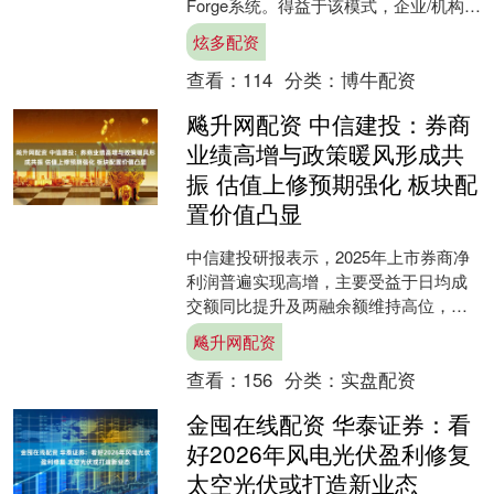
Forge系统。得益于该模式，企业/机构可
构建能够内化其领域知识的模型，让....
炫多配资
查看：
114
分类：
博牛配资
飚升网配资 中信建投：券商
业绩高增与政策暖风形成共
振 估值上修预期强化 板块配
置价值凸显
中信建投研报表示，2025年上市券商净
利润普遍实现高增，主要受益于日均成
交额同比提升及两融余额维持高位，多
家券商净利增幅超70%；与此同时，降
飚升网配资
准降息与中长期资金....
查看：
156
分类：
实盘配资
金囤在线配资 华泰证券：看
好2026年风电光伏盈利修复
太空光伏或打造新业态