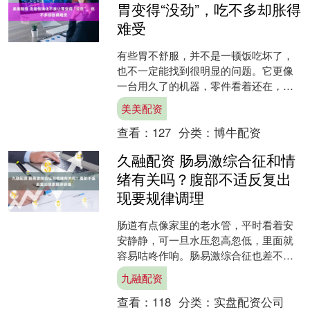
胃变得“没劲”，吃不多却胀得
难受
有些胃不舒服，并不是一顿饭吃坏了，
也不一定能找到很明显的问题。它更像
一台用久了的机器，零件看着还在，转
起来却慢半拍。明明只吃了半碗饭，胃
美美配资
里却像塞着一团棉花；饭后....
查看：
127
分类：
博牛配资
久融配资 肠易激综合征和情
绪有关吗？腹部不适反复出
现要规律调理
肠道有点像家里的老水管，平时看着安
安静静，可一旦水压忽高忽低，里面就
容易咕咚作响。肠易激综合征也差不
多，它常常不是肠道里出现了明显“大毛
九融配资
病”，而是肠道变得太敏感....
查看：
118
分类：
实盘配资公司