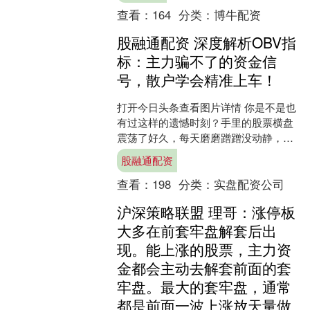
查看：
164
分类：
博牛配资
股融通配资 深度解析OBV指
标：主力骗不了的资金信
号，散户学会精准上车！
打开今日头条查看图片详情 你是不是也
有过这样的遗憾时刻？手里的股票横盘
震荡了好久，每天磨磨蹭蹭没动静，你
忍不住卖出换股，结果刚卖完它就放量
股融通配资
大涨，一路飙升；更扎心....
查看：
198
分类：
实盘配资公司
沪深策略联盟 理哥：涨停板
大多在前套牢盘解套后出
现。能上涨的股票，主力资
金都会主动去解套前面的套
牢盘。最大的套牢盘，通常
都是前面一波上涨放天量做