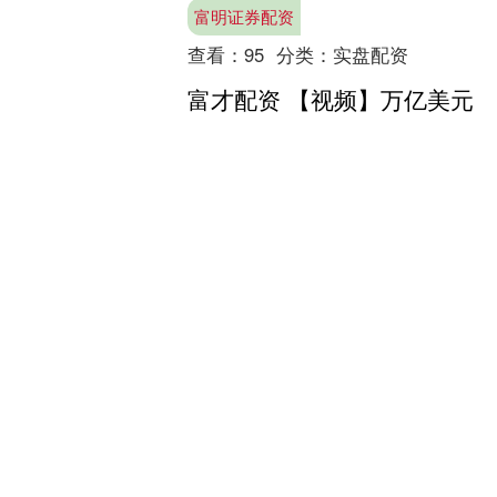
金抛售压力攀升，隔夜伦铜收跌0.43....
富明证券配资
查看：
95
分类：
实盘配资
富才配资 【视频】万亿美元
薪酬方案获得通过 马斯克和
机器人共舞庆祝
埃隆·马斯克刚刚获得了一份可能让他成
为世界首位万亿富翁的薪酬方案。当地
时间周四，特斯拉股东以超过 75%的赞
成票通过了一项价值高达 1 万亿美元的
富才配资
薪酬计划，为马....
查看：
185
分类：
实盘配资公司
话题标签